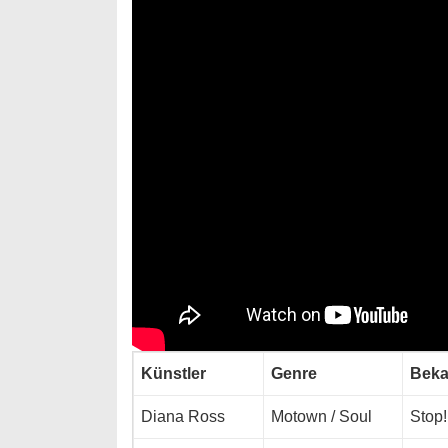
Künstler
Genre
Beka
Diana Ross
Motown / Soul
Stop!