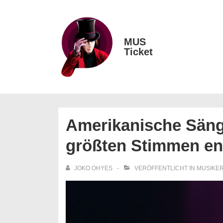
↓
Zum
Inhalt
MUS
Main
Ticket
Navigation
Amerikanische Sänge
größten Stimmen e
JOKO OHYES
VERÖFFENTLICHT IN
MUSIKE