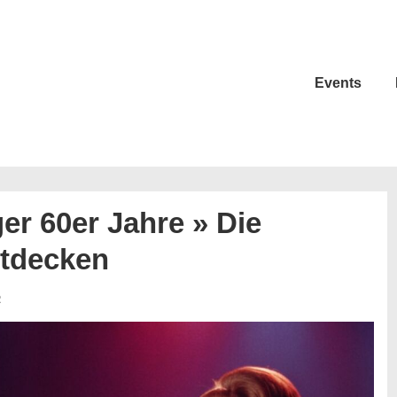
Events
r 60er Jahre » Die
ntdecken
R