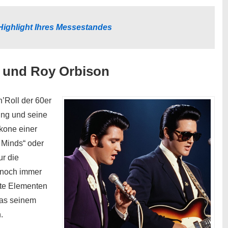
Highlight Ihres Messestandes
ey und Roy Orbison
’Roll der 60er
wung und seine
kone einer
 Minds“ oder
ur die
 noch immer
rte Elementen
was seinem
.