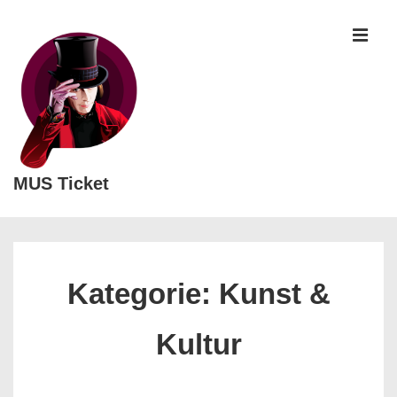
↓
Zum
MEN
Inhalt
MUS Ticket
Main
Navigation
Kategorie:
Kunst &
Kultur