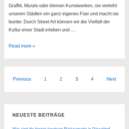
Graffiti, Murals oder kleinen Kunstwerken, sie verleiht
unseren Städten ein ganz eigenes Flair und macht sie
bunter. Durch Street Art können wir die Vielfalt der
Kultur einer Stadt erleben und …
Urbanes
Read more »
Flair
mit
Street
Art
Seitennummerierung
Previous
1
2
3
4
Next
–
der
Wie
Beiträge
Kunst
die
NEUESTE BEITRÄGE
Städte
bunter
Was sind die besten kreativen Rückzugsorte in Düsseldorf