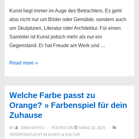
Kunst liegt immer im Auge des Betrachters. Es geht
also nicht nur um Bilder oder Gemälde, sondern auch
um Skulpturen, Literatur oder Architektur. Für einen
Sammler ist Kunst jedoch mehr als nur ein
Gegenstand. Er hat Freude am Werk und …
Kunsthandel:
Read more »
Wichtige
Tipps
für
Welche Farbe passt zu
Anfänger
Orange? » Farbenspiel für dein
Zuhause
BY
JOKO OHYES
POSTED ON
MÄRZ 18, 2025
VERÖFFENTLICHT IN
KUNST & KULTUR