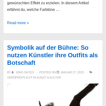
gewünschten Effekt zu erzielen. In diesem Artikel
erfährst du, welche Farbtöne …
Welche
Read more »
Farbe
passt
zu
Symbolik auf der Bühne: So
Orange?
nutzen Künstler ihre Outfits als
»
Botschaft
Farbenspiel
für
BY
JOKO OHYES
POSTED ON
JANUAR 27, 2025
dein
VERÖFFENTLICHT IN
KUNST & KULTUR
Zuhause