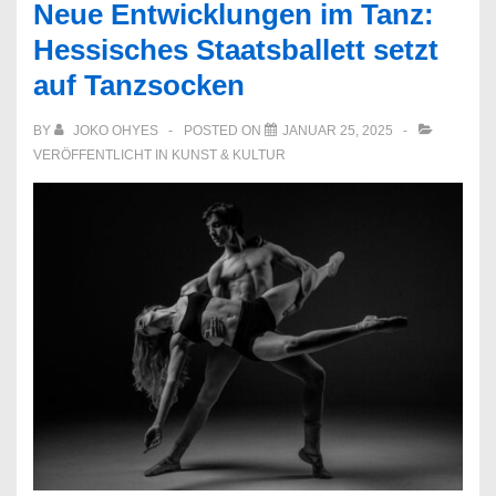
Neue Entwicklungen im Tanz:
So
Hessisches Staatsballett setzt
nutzen
auf Tanzsocken
Künstler
ihre
BY
JOKO OHYES
POSTED ON
JANUAR 25, 2025
Outfits
VERÖFFENTLICHT IN
KUNST & KULTUR
als
Botschaft