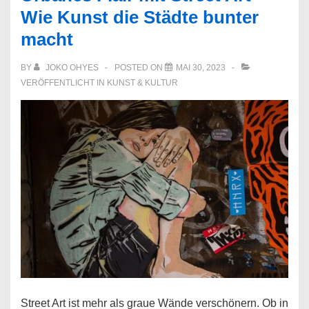
Wie Kunst die Städte bunter
Raku-
macht
Verfahren
BY
JOKO OHYES
POSTED ON
MAI 30, 2023
VERÖFFENTLICHT IN
KUNST & KULTUR
Street Art ist mehr als graue Wände verschönern. Ob in