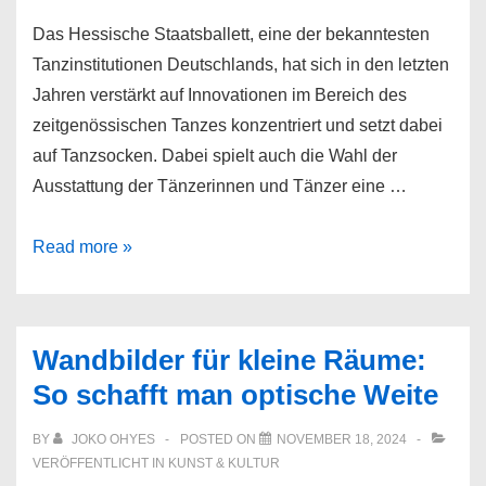
Das Hessische Staatsballett, eine der bekanntesten
Tanzinstitutionen Deutschlands, hat sich in den letzten
Jahren verstärkt auf Innovationen im Bereich des
zeitgenössischen Tanzes konzentriert und setzt dabei
auf Tanzsocken. Dabei spielt auch die Wahl der
Ausstattung der Tänzerinnen und Tänzer eine …
Neue
Read more »
Entwicklungen
im
Tanz:
Wandbilder für kleine Räume:
Hessisches
So schafft man optische Weite
Staatsballett
setzt
BY
JOKO OHYES
POSTED ON
NOVEMBER 18, 2024
auf
VERÖFFENTLICHT IN
KUNST & KULTUR