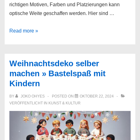
richtigen Motiven, Farben und Platzierungen kann
optische Weite geschaffen werden. Hier sind …
Wandbilder
Read more »
für
kleine
Räume:
Weihnachtsdeko selber
So
machen » Bastelspaß mit
schafft
Kindern
man
optische
BY
JOKO OHYES
POSTED ON
OKTOBER 22, 2024
Weite
VERÖFFENTLICHT IN
KUNST & KULTUR