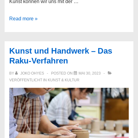
Kunst können wir uns mit der …
Kunst
Read more »
im
Fokus:
Eine
Kunst und Handwerk – Das
Reise
Raku-Verfahren
durch
die
BY
JOKO OHYES
POSTED ON
MAI 30, 2023
Kreativität
VERÖFFENTLICHT IN
KUNST & KULTUR