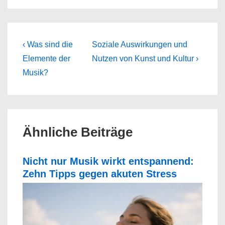
Beitragsnavigation
Previous
Next
‹ Was sind die
Soziale Auswirkungen und
Post
Post
Elemente der
Nutzen von Kunst und Kultur ›
is
is
Musik?
Ähnliche Beiträge
Nicht nur Musik wirkt entspannend:
Zehn Tipps gegen akuten Stress