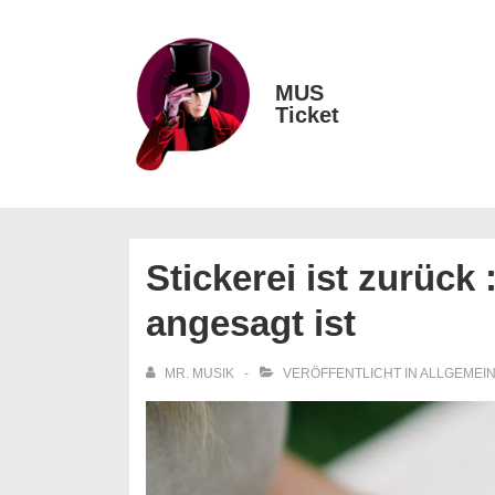
↓
Zum
Inhalt
MUS
Main
Ticket
Navigation
Stickerei ist zurück
angesagt ist
MR. MUSIK
VERÖFFENTLICHT IN
ALLGEMEI