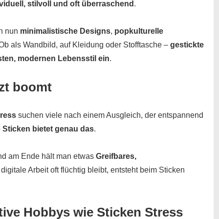
viduell, stilvoll und oft überraschend
.
an nun
minimalistische Designs
,
popkulturelle
 Ob als Wandbild, auf Kleidung oder Stofftasche –
gestickte
sten, modernen Lebensstil ein
.
tzt boomt
tress
suchen viele nach einem Ausgleich, der entspannend
 Sticken bietet genau das
.
– und am Ende hält man etwas
Greifbares,
itale Arbeit oft flüchtig bleibt, entsteht beim Sticken
ative Hobbys wie Sticken
Stress