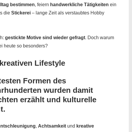
lltag bestimmen
, feiern
handwerkliche Tätigkeiten
ein
rs die
Stickerei
– lange Zeit als verstaubtes Hobby
ch:
gestickte Motive sind wieder gefragt
. Doch warum
ei heute so besonders?
reativen Lifestyle
ltesten Formen des
hrhunderten wurden damit
hten erzählt und kulturelle
t.
ntschleunigung
,
Achtsamkeit
und
kreative