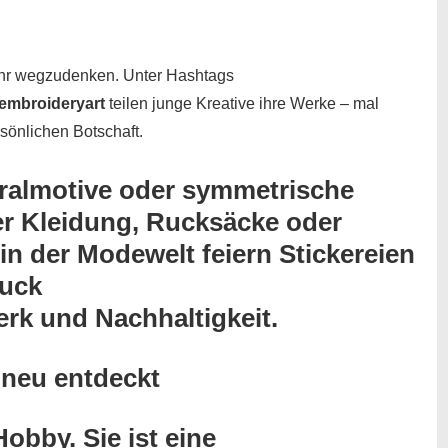
mehr wegzudenken. Unter Hashtags
embroideryart
teilen junge Kreative ihre Werke – mal
ersönlichen Botschaft.
ralmotive
oder
symmetrische
er Kleidung, Rucksäcke oder
n der Modewelt feiern Stickereien
ruck
erk
und
Nachhaltigkeit
.
 neu entdeckt
Hobby. Sie ist eine