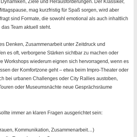
e Dynamiken, Ziele und Herausforderungen. Der Klassiker,
ittagspause, mag kurzfristig für Spaß sorgen, wird aber
efragt sind Formate, die sowohl emotional als auch inhaltlich
 das Team aktuell steht.
es Denken, Zusammenarbeit unter Zeitdruck und
en es oft, verborgene Stärken sichtbar zu machen oder
ve Workshops wiederum eignen sich hervorragend, wenn es
ssen der Komfortzone geht – etwa beim Impro-Theater oder
sich bei urbanen Challenges oder City Rallies austoben,
e Touren oder Museumsnächte neue Gesprächsräume
llte immer an klaren Fragen ausgerichtet sein:
trauen, Kommunikation, Zusammenarbeit…)