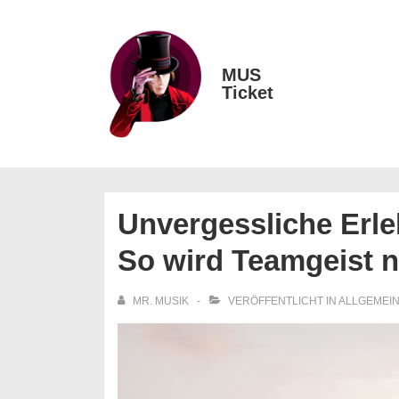
↓
Zum
Inhalt
MUS
Main
Ticket
Navigation
Unvergessliche Erle
So wird Teamgeist n
MR. MUSIK
VERÖFFENTLICHT IN
ALLGEMEI