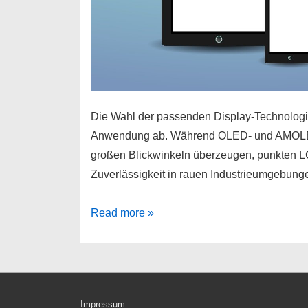
Die Wahl der passenden Display-Technologie
Anwendung ab. Während OLED- und AMOLED-D
großen Blickwinkeln überzeugen, punkten L
Zuverlässigkeit in rauen Industrieumgebun
OLED,
Read more »
AMOLED
oder
LCD?
Welche
Impressum