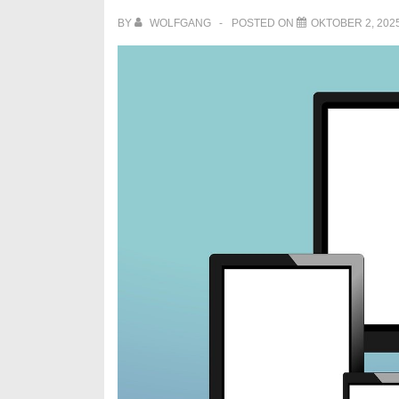
BY
WOLFGANG
POSTED ON
OKTOBER 2, 202