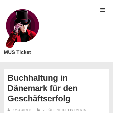
↓
Zum
MEN
Inhalt
MUS Ticket
Main
Navigation
Buchhaltung in
Dänemark für den
Geschäftserfolg
JOKO OHYES
VERÖFFENTLICHT IN
EVENTS