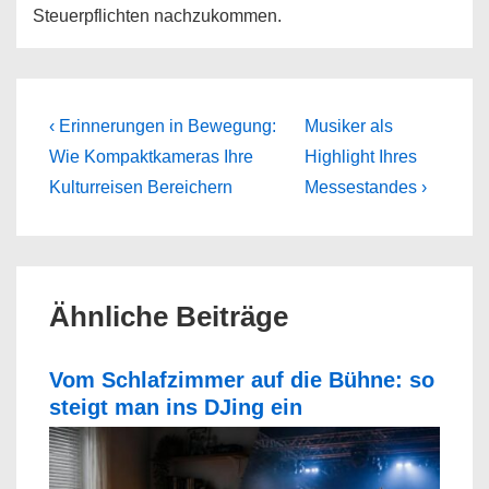
Steuerpflichten nachzukommen.
Beitragsnavigation
Previous
Next
‹ Erinnerungen in Bewegung:
Musiker als
Post
Post
Wie Kompaktkameras Ihre
Highlight Ihres
is
is
Kulturreisen Bereichern
Messestandes ›
Ähnliche Beiträge
Vom Schlafzimmer auf die Bühne: so
steigt man ins DJing ein