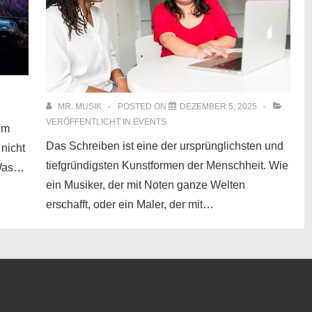
MR. MUSIK
POSTED ON
DEZEMBER 5, 2025
VERÖFFENTLICHT IN
EVENTS
em
Das Schreiben ist eine der ursprünglichsten und
 nicht
tiefgründigsten Kunstformen der Menschheit. Wie
 Was…
ein Musiker, der mit Noten ganze Welten
erschafft, oder ein Maler, der mit…