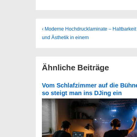
Beitragsnavigation
Previous
‹ Moderne Hochdrucklaminate – Haltbarkeit
Post
und Ästhetik in einem
is
Ähnliche Beiträge
Vom Schlafzimmer auf die Bühn
so steigt man ins DJing ein