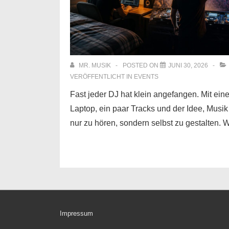
MR. MUSIK
POSTED ON
JUNI 30, 2026
VERÖFFENTLICHT IN
EVENTS
Fast jeder DJ hat klein angefangen. Mit ein
Laptop, ein paar Tracks und der Idee, Musik
nur zu hören, sondern selbst zu gestalten.
Footer-
Impressum