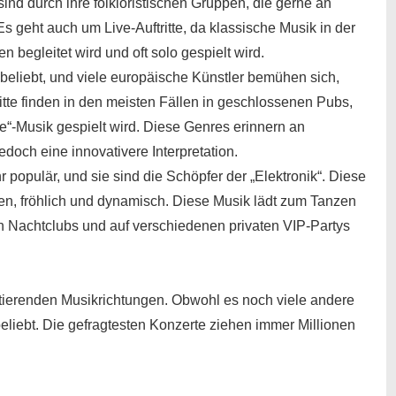
d durch ihre folkloristischen Gruppen, die gerne an
Es geht auch um Live-Auftritte, da klassische Musik in der
n begleitet wird und oft solo gespielt wird.
beliebt, und viele europäische Künstler bemühen sich,
ritte finden in den meisten Fällen in geschlossenen Pubs,
ve“-Musik gespielt wird. Diese Genres erinnern an
jedoch eine innovativere Interpretation.
 populär, und sie sind die Schöpfer der „Elektronik“. Diese
en, fröhlich und dynamisch. Diese Musik lädt zum Tanzen
in Nachtclubs und auf verschiedenen privaten VIP-Partys
istierenden Musikrichtungen. Obwohl es noch viele andere
beliebt. Die gefragtesten Konzerte ziehen immer Millionen