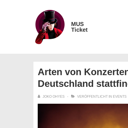
↓
Zum
Inhalt
MUS
Main
Ticket
Navigation
Arten von Konzerten
Deutschland stattfi
JOKO OHYES
VERÖFFENTLICHT IN
EVENTS