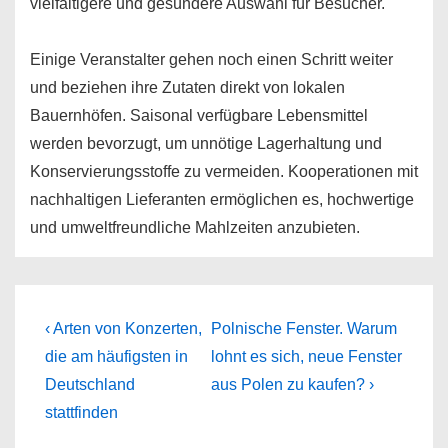
vielfältigere und gesündere Auswahl für Besucher.
Einige Veranstalter gehen noch einen Schritt weiter
und beziehen ihre Zutaten direkt von lokalen
Bauernhöfen. Saisonal verfügbare Lebensmittel
werden bevorzugt, um unnötige Lagerhaltung und
Konservierungsstoffe zu vermeiden. Kooperationen mit
nachhaltigen Lieferanten ermöglichen es, hochwertige
und umweltfreundliche Mahlzeiten anzubieten.
Beitragsnavigation
Previous
Next
‹ Arten von Konzerten,
Polnische Fenster. Warum
Post
Post
die am häufigsten in
lohnt es sich, neue Fenster
is
is
Deutschland
aus Polen zu kaufen? ›
stattfinden