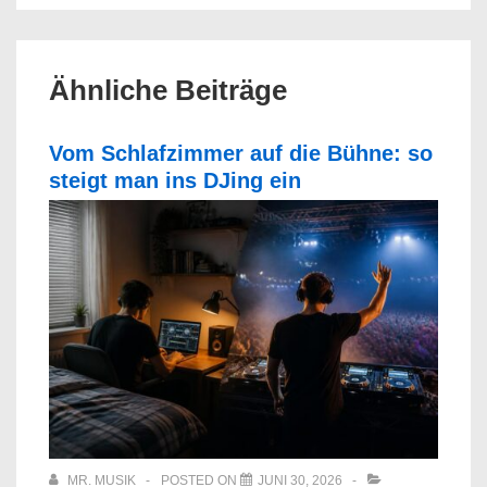
Ähnliche Beiträge
Vom Schlafzimmer auf die Bühne: so
steigt man ins DJing ein
MR. MUSIK
POSTED ON
JUNI 30, 2026